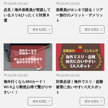
2023年1月24日
2022年1月28日
必見！海外添乗員が実践して
添乗員がホンネで語る！ツア
いるスリ&ひったくり対策８
ー旅行のメリット・デメリッ
選
ト
続きを読む
続きを読む
2023年1月24日
2023年1月29日
海外行くならSIMカード！
対策必須！海外でスリ・盗難
Wi-fiより断然お得で繋がりや
被害に合いやすい5大スポッ
すい！！
ト
続きを読む
続きを読む