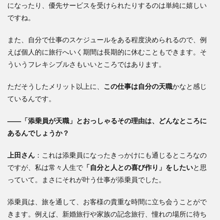
になったり、優先サービスを受けられたりするのは単純に嬉しい
ですね。
また、自分で仕事のスケジュールをある程度決められるので、例
えば個人的に旅行へいく期間は長期的に休むこともできます。そ
ういうフレキシブルさもいいところではあります。
ただそうしたメリット以上に、
この仕事は自分の天職
かなと感じ
ているんです。
――「添乗員が天職」とおっしゃるその理由は、どんなところに
あるんでしょうか？
上田
さん
：これは添乗員になったきっかけにも通じるところなの
ですが、私は常々人生で
「自分と人との喜び作り」をしたい
と思
っていて。まさにそれが叶う仕事が添乗員でした。
添乗員は、旅を通して、お客様の貴重な時間に立ち会うことがで
きます。例えば、新婚旅行や家族の記念旅行、憧れの場所に待ち