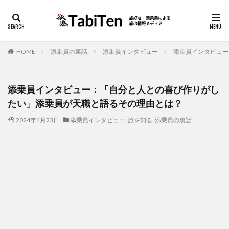
海外
アイテム
スリ
カテゴリー
HOME
添乗員の裏話
添乗員インタビュー
添乗員インタビュー
添乗員インタビュー：「自分と人との喜び作りがし
検索
たい」添乗員が天職と語るその理由とは？
2024年4月23日
添乗員インタビュー
,
旅を知る
,
添乗員の裏話