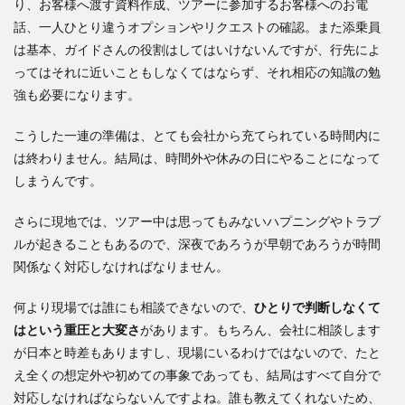
り、お客様へ渡す資料作成、ツアーに参加するお客様へのお電
話、一人ひとり違うオプションやリクエストの確認。また添乗員
は基本、ガイドさんの役割はしてはいけないんですが、行先によ
ってはそれに近いこともしなくてはならず、それ相応の知識の勉
強も必要になります。
こうした一連の準備は、とても会社から充てられている時間内に
は終わりません。結局は、時間外や休みの日にやることになって
しまうんです。
さらに現地では、ツアー中は思ってもみないハプニングやトラブ
ルが起きることもあるので、深夜であろうが早朝であろうが時間
関係なく対応しなければなりません。
何より現場では誰にも相談できないので、
ひとりで判断しなくて
はという重圧と大変さ
があります。もちろん、会社に相談します
が日本と時差もありますし、現場にいるわけではないので、たと
え全くの想定外や初めての事象であっても、結局はすべて自分で
対応しなければならないんですよね。誰も教えてくれないため、