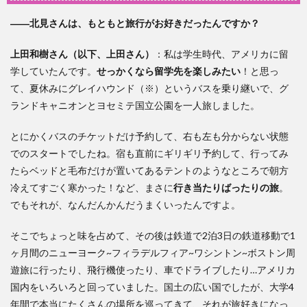
――北見さんは、もともと旅行がお好きだったんですか？
上田和樹さん（以下、上田さん）
：私は学生時代、アメリカに留
学していたんです。
せっかくなら留学先を楽しみたい
！と思っ
て、夏休みにグレイハウンド（※）というバスを乗り継いで、グ
ランドキャニオンとヨセミテ国立公園を一人旅しました。
とにかくバスのチケットだけ予約して、右も左も分からない状態
でのスタートでしたね。宿も直前にギリギリ予約して、行ってみ
たらベッドと毛布だけが置いてあるテントのようなところで朝方
冷えてすごく寒かった！など、まさに
行き当たりばったりの旅
。
でもそれが、なんだんかんだうまくいったんですよ。
そこでちょっと味を占めて、その後は鉄道で2泊3日の鉄道移動で1
ヶ月間のニューヨーク~フィラデルフィア~ワシントン~ボストン周
遊旅に行ったり、飛行機使ったり、車でドライブしたり…アメリカ
国内をいろいろと回っていました。国土の広い国でしたが、大学4
年間で本当にたくさんの場所を巡ってきて、それが旅好きになっ